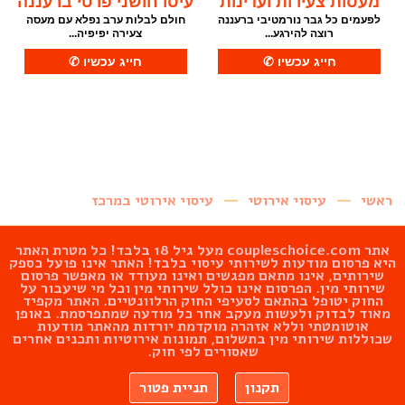
מעסות צעירות ועדינות
עיסו חושני פרטי ברעננה
לפעמים כל גבר נורמטיבי ברעננה
חולם לבלות ערב נפלא עם מעסה
רוצה להירגע...
צעירה יפיפיה...
ראשי
עיסוי אירוטי
עיסוי אירוטי במרכז
אתר
coupleschoice.com
מעל גיל 18 בלבד! כל מטרת האתר
היא פרסום מודעות לשירותי עיסוי בלבד! האתר אינו פועל כספק
שירותים, אינו מתאם מפגשים ואינו מעודד או מאפשר פרסום
שירותי מין. הפרסום אינו כולל שירותי מין וכל מי שיעבור על
החוק יטופל בהתאם לסעיפי החוק הרלוונטיים. האתר מקפיד
מאוד לבדוק ולעשות מעקב אחר כל מודעה שמתפרסמת. באופן
אוטומטתי וללא אזהרה מוקדמת יורדות מהאתר מודעות
שכוללות שירותי מין בתשלום, תמונות אירוטיות ותכנים אחרים
שאסורים לפי חוק.
תקנון
תניית פטור