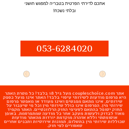
אתכם לדירתי הפרטית בטבריה למפגש חושני
ובלתי נשכח!
053-6284020
אתר
coupleschoice.com
מעל גיל 18 בלבד! כל מטרת האתר
היא פרסום מודעות לשירותי עיסוי בלבד! האתר אינו פועל כספק
שירותים, אינו מתאם מפגשים ואינו מעודד או מאפשר פרסום
שירותי מין. הפרסום אינו כולל שירותי מין וכל מי שיעבור על
החוק יטופל בהתאם לסעיפי החוק הרלוונטיים. האתר מקפיד
מאוד לבדוק ולעשות מעקב אחר כל מודעה שמתפרסמת. באופן
אוטומטתי וללא אזהרה מוקדמת יורדות מהאתר מודעות
שכוללות שירותי מין בתשלום, תמונות אירוטיות ותכנים אחרים
שאסורים לפי חוק.