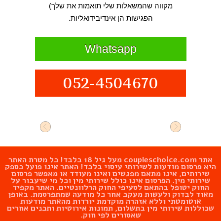
מקווה שהמשאלות שלי תואמות את שלך)
הפגישות הן אינדיבידואליות.
Whatsapp
052-4504670
אתר
coupleschoice.com
מעל גיל 18 בלבד! כל מטרת האתר
היא פרסום מודעות לשירותי עיסוי בלבד! האתר אינו פועל כספק
שירותים, אינו מתאם מפגשים ואינו מעודד או מאפשר פרסום
שירותי מין. הפרסום אינו כולל שירותי מין וכל מי שיעבור על
החוק יטופל בהתאם לסעיפי החוק הרלוונטיים. האתר מקפיד
מאוד לבדוק ולעשות מעקב אחר כל מודעה שמתפרסמת. באופן
אוטומטתי וללא אזהרה מוקדמת יורדות מהאתר מודעות
שכוללות שירותי מין בתשלום, תמונות אירוטיות ותכנים אחרים
שאסורים לפי חוק.