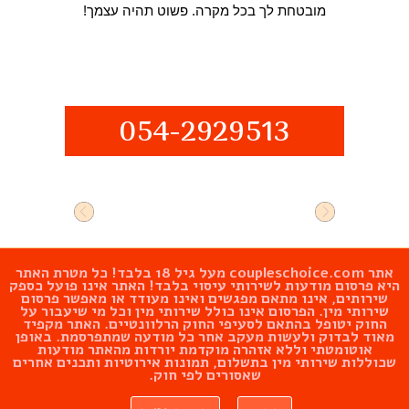
מובטחת לך בכל מקרה. פשוט תהיה עצמך!
054-2929513
אתר
coupleschoice.com
מעל גיל 18 בלבד! כל מטרת האתר
היא פרסום מודעות לשירותי עיסוי בלבד! האתר אינו פועל כספק
שירותים, אינו מתאם מפגשים ואינו מעודד או מאפשר פרסום
שירותי מין. הפרסום אינו כולל שירותי מין וכל מי שיעבור על
החוק יטופל בהתאם לסעיפי החוק הרלוונטיים. האתר מקפיד
מאוד לבדוק ולעשות מעקב אחר כל מודעה שמתפרסמת. באופן
אוטומטתי וללא אזהרה מוקדמת יורדות מהאתר מודעות
שכוללות שירותי מין בתשלום, תמונות אירוטיות ותכנים אחרים
שאסורים לפי חוק.