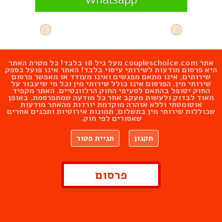
אתר
coupleschoice.com
מעל גיל 18 בלבד! כל מטרת האתר
היא פרסום מודעות לשירותי עיסוי בלבד! האתר אינו פועל כספק
שירותים, אינו מתאם מפגשים ואינו מעודד או מאפשר פרסום
שירותי מין. הפרסום אינו כולל שירותי מין וכל מי שיעבור על
החוק יטופל בהתאם לסעיפי החוק הרלוונטיים. האתר מקפיד
מאוד לבדוק ולעשות מעקב אחר כל מודעה שמתפרסמת. באופן
אוטומטתי וללא אזהרה מוקדמת יורדות מהאתר מודעות
שכוללות שירותי מין בתשלום, תמונות אירוטיות ותכנים אחרים
שאסורים לפי חוק.
תקנון
תניית פטור
פרסום