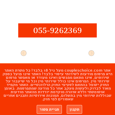
055-9262369
אתר
coupleschoice.com
מעל גיל 18 בלבד! כל מטרת האתר
היא פרסום מודעות לשירותי עיסוי בלבד! האתר אינו פועל כספק
שירותים, אינו מתאם מפגשים ואינו מעודד או מאפשר פרסום
שירותי מין. הפרסום אינו כולל שירותי מין וכל מי שיעבור על
החוק יטופל בהתאם לסעיפי החוק הרלוונטיים. האתר מקפיד
מאוד לבדוק ולעשות מעקב אחר כל מודעה שמתפרסמת. באופן
אוטומטתי וללא אזהרה מוקדמת יורדות מהאתר מודעות
שכוללות שירותי מין בתשלום, תמונות אירוטיות ותכנים אחרים
שאסורים לפי חוק.
תקנון
תניית פטור