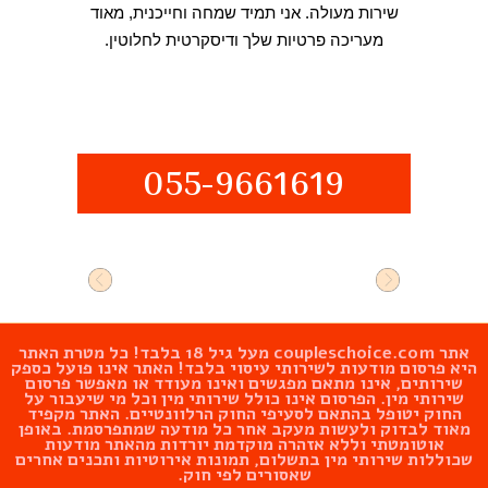
שירות מעולה. אני תמיד שמחה וחייכנית, מאוד
מעריכה פרטיות שלך ודיסקרטית לחלוטין.
055-9661619
אתר
coupleschoice.com
מעל גיל 18 בלבד! כל מטרת האתר
היא פרסום מודעות לשירותי עיסוי בלבד! האתר אינו פועל כספק
שירותים, אינו מתאם מפגשים ואינו מעודד או מאפשר פרסום
שירותי מין. הפרסום אינו כולל שירותי מין וכל מי שיעבור על
החוק יטופל בהתאם לסעיפי החוק הרלוונטיים. האתר מקפיד
מאוד לבדוק ולעשות מעקב אחר כל מודעה שמתפרסמת. באופן
אוטומטתי וללא אזהרה מוקדמת יורדות מהאתר מודעות
שכוללות שירותי מין בתשלום, תמונות אירוטיות ותכנים אחרים
שאסורים לפי חוק.