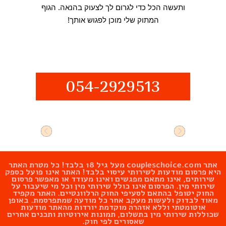
ותעשה הכל כדי לגרום לך לצעוק בהנאה. הגוף
המתוק שלי מוכן לפגוש אותך!
054-2929513
אתר
coupleschoice.com
מעל גיל 18 בלבד! כל מטרת האתר
היא פרסום מודעות לשירותי עיסוי בלבד! האתר אינו פועל כספק
שירותים, אינו מתאם מפגשים ואינו מעודד או מאפשר פרסום
שירותי מין. הפרסום אינו כולל שירותי מין וכל מי שיעבור על
החוק יטופל בהתאם לסעיפי החוק הרלוונטיים. האתר מקפיד
מאוד לבדוק ולעשות מעקב אחר כל מודעה שמתפרסמת. באופן
אוטומטתי וללא אזהרה מוקדמת יורדות מהאתר מודעות
שכוללות שירותי מין בתשלום, תמונות אירוטיות ותכנים אחרים
שאסורים לפי חוק.