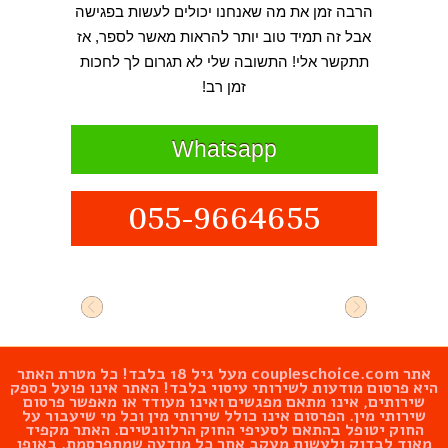
הרבה זמן את מה שאנחנו יכולים לעשות בפגישה
אבל זה תמיד טוב יותר להראות מאשר לספר, אז
תתקשר אלי! התשובה שלי לא תגרום לך לחכות
זמן רב!
Whatsapp
055-9664655
אתר
coupleschoice.com
מעל גיל 18 בלבד! כל מטרת האתר
היא פרסום מודעות לשירותי עיסוי בלבד! האתר אינו פועל כספק
שירותים, אינו מתאם מפגשים ואינו מעודד או מאפשר פרסום
שירותי מין. הפרסום אינו כולל שירותי מין וכל מי שיעבור על
החוק יטופל בהתאם לסעיפי החוק הרלוונטיים. האתר מקפיד
מאוד לבדוק ולעשות מעקב אחר כל מודעה שמתפרסמת. באופן