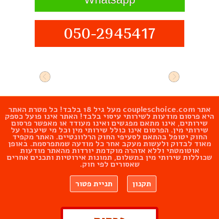
050-2945417
אתר
coupleschoice.com
מעל גיל 18 בלבד! כל מטרת האתר
היא פרסום מודעות לשירותי עיסוי בלבד! האתר אינו פועל כספק
שירותים, אינו מתאם מפגשים ואינו מעודד או מאפשר פרסום
שירותי מין. הפרסום אינו כולל שירותי מין וכל מי שיעבור על
החוק יטופל בהתאם לסעיפי החוק הרלוונטיים. האתר מקפיד
מאוד לבדוק ולעשות מעקב אחר כל מודעה שמתפרסמת. באופן
אוטומטתי וללא אזהרה מוקדמת יורדות מהאתר מודעות
שכוללות שירותי מין בתשלום, תמונות אירוטיות ותכנים אחרים
שאסורים לפי חוק.
תקנון
תניית פטור