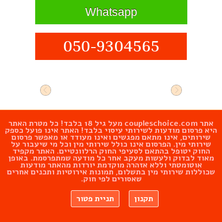
Whatsapp
050-9304565
אתר
coupleschoice.com
מעל גיל 18 בלבד! כל מטרת האתר
היא פרסום מודעות לשירותי עיסוי בלבד! האתר אינו פועל כספק
שירותים, אינו מתאם מפגשים ואינו מעודד או מאפשר פרסום
שירותי מין. הפרסום אינו כולל שירותי מין וכל מי שיעבור על
החוק יטופל בהתאם לסעיפי החוק הרלוונטיים. האתר מקפיד
מאוד לבדוק ולעשות מעקב אחר כל מודעה שמתפרסמת. באופן
אוטומטתי וללא אזהרה מוקדמת יורדות מהאתר מודעות
שכוללות שירותי מין בתשלום, תמונות אירוטיות ותכנים אחרים
שאסורים לפי חוק.
תקנון
תניית פטור