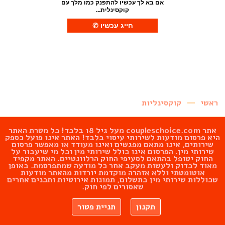
אם בא לך עכשיו להתפנק כמו מלך עם
קוקסינלית...
ראשי
קוקסינליות
אתר
coupleschoice.com
מעל גיל 18 בלבד! כל מטרת האתר
היא פרסום מודעות לשירותי עיסוי בלבד! האתר אינו פועל כספק
שירותים, אינו מתאם מפגשים ואינו מעודד או מאפשר פרסום
שירותי מין. הפרסום אינו כולל שירותי מין וכל מי שיעבור על
החוק יטופל בהתאם לסעיפי החוק הרלוונטיים. האתר מקפיד
מאוד לבדוק ולעשות מעקב אחר כל מודעה שמתפרסמת. באופן
אוטומטתי וללא אזהרה מוקדמת יורדות מהאתר מודעות
שכוללות שירותי מין בתשלום, תמונות אירוטיות ותכנים אחרים
שאסורים לפי חוק.
תקנון
תניית פטור