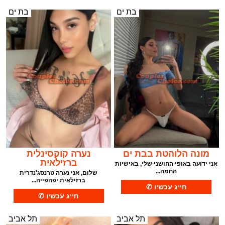
בת ים
בת ים
מונה הלוהטת בבת ים
נערה קוקסינלית
ברזילאית
אני ידועה באופי החושני שלי, באישיות
החמה...
שלום, אני נערה טרנסג'נדרית
ברזילאית יפהפייה...
תל אביב
תל אביב