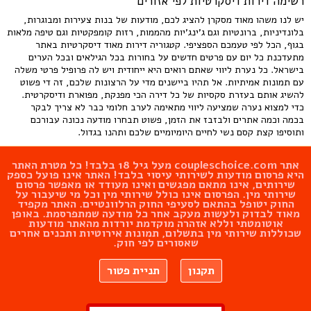
רשימה דירות דיסקרטיות לפי אזורים
יש לנו משהו מאוד מסקרן להציג לכם, מודעות של בנות צעירות ומבוגרות,
בלונדיניות, ברונטיות וגם ג'ינג'יות מהממות, רזות קומפקטיות וגם טיפה מלאות
בגוף, הכל לפי טעמכם הספציפי. קטגוריה דירות מאוד דיסקרטיות באתר
מתעדכנת כל יום עם פרטים חדשים על בחורות בכל הגילאים ובכל הערים
בישראל. כל נערת ליווי שאתם רואים היא ייחודית ויש לה פרופיל פרטי משלה
עם תמונות אמיתיות. אל תהיו ביישנים מדי על הרצונות שלכם, זה די פשוט
להשיג אותם בעזרת סקסיות של כל דירה הכי מפנקת, מפוארת ודיסקרטית.
כדי למצוא נערה שמציעה ליווי מתאימה לערב חלומי כבר לא צריך לבקר
בכמה וכמה אתרים ולבזבז את הזמן, פשוט תבחרו מודעה נכונה עבורכם
ותוסיפו קצת קסם נשי לחיים היומיומיים שלכם ותהנו בגדול.
אתר
coupleschoice.com
מעל גיל 18 בלבד! כל מטרת האתר
היא פרסום מודעות לשירותי עיסוי בלבד! האתר אינו פועל כספק
שירותים, אינו מתאם מפגשים ואינו מעודד או מאפשר פרסום
שירותי מין. הפרסום אינו כולל שירותי מין וכל מי שיעבור על
החוק יטופל בהתאם לסעיפי החוק הרלוונטיים. האתר מקפיד
מאוד לבדוק ולעשות מעקב אחר כל מודעה שמתפרסמת. באופן
אוטומטתי וללא אזהרה מוקדמת יורדות מהאתר מודעות
שכוללות שירותי מין בתשלום, תמונות אירוטיות ותכנים אחרים
שאסורים לפי חוק.
תקנון
תניית פטור