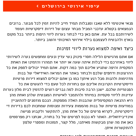
עיסוי אירוטי בירושלים
פנאי אינטימי ללא טאבו ומגבלות תמיד חייב להיות זמין לכל מבוגר. ברוכים
הנמצאים בקטלוג עדכני המכיל מבחר עצום של דירות דיסקרטיות ועומד
לשירותכם בכל עת. אתם כאן כדי לבחור נערות ליווי היפות ביותר בכל מקום
בארץ ולהבטיח לעצמכם בילוי אירוטי האיכותי והטוב ביותר.
כיצד ואיפה למצוא נערות ליווי זמינות
אם אתם מרגישים הלילה חסרי פינוק נשי עדין ונעים ומחפשים נערה לשירותי
ליווי באזורכם כדי לבלות איתה שעה או יותר אז תמהרו והזמינו את האחת
הסקסית והיפה שתגיע אליכם תוך כמה דקות. אתם תמיד יכולים לספק את כל
ההרצונות ודחפים שלכם ולבחור באתר את המראה האידיאלי של בנות
מדהימות ולהנות מכל רגע איתן! כמו כן אתם יכולים למצוא דירות פרטיות
ודיסקרטיות הקרובות אליכם עם בחורות לכל טעם כדי להגשים את כל
הפנטזיות שלכם. ישנן הרבה סיבות למה גברים רוצים להזמין לבית מלון נערות
עדינות לליווי סקסיות במיוחד ולהתמכר לאישיות המגנטית שלהן ואחת מהן
היא ההנאה המקסימלית שהבנות האלה מספקות. הנכם מוזמנים להתעניין
במודעות פרטיות של בנות מהממות צעירות ומנוסות שמחכות לכם בדירות די
דיסקרטיות, לקרוא פרטים של כל אחת מהן, להתקשר ולקבוע פגישה
אינדיבידואלית. האתר לא נכנס לפרטים של כל בחורה, אנחנו רק מפרסמים
כאן את מה שהן מבקשות מאיתנו, מלל קצר, תמונות ומספרי טלפון
להתקשרות איתן.